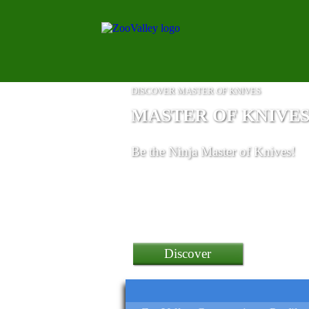
DISCOVER MASTER OF KNIVES
MASTER OF KNIVE
Be the Ninja Master of Knives!
a Funyet 16 Inch Laptop
Discover