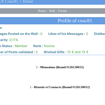
 Of Couc81 > Home
Home
-
Wall
-
Forum
Profile of couc81
e
ges Posted on the Wall :
0
Likes of his Messages :
0
Dislike
arity:
0,11%
 Status :
Member
Rank :
Novice
r of Posts validated :
0
Wished Gifts :
10 € and 15 €
1
-
Mémonimo (Round #126130653)
1
-
Réussite et Crustacés (Round #126130652)