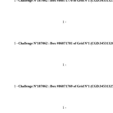
1
-
Challenge N°187062 : Box #86871770 of Grid N°1 (CGD:3453132
1
-
1
-
Challenge N°187062 : Box #86871781 of Grid N°1 (CGD:3453132
1
-
1
-
Challenge N°187062 : Box #86871769 of Grid N°1 (CGD:3453132
1
-