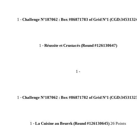
1
-
Challenge N°187062 : Box #86871783 of Grid N°1 (CGD:3453132
1
-
Réussite et Crustacés (Round #126130647)
1
-
1
-
Challenge N°187062 : Box #86871782 of Grid N°1 (CGD:3453132
1
-
La Cuisine au Beurrk (Round #126130645)
26 Points