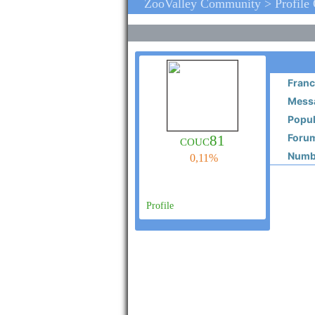
ZooValley Community > Profile
Franc
Messa
Popul
Forum
couc81
Numbe
0,11%
Profile