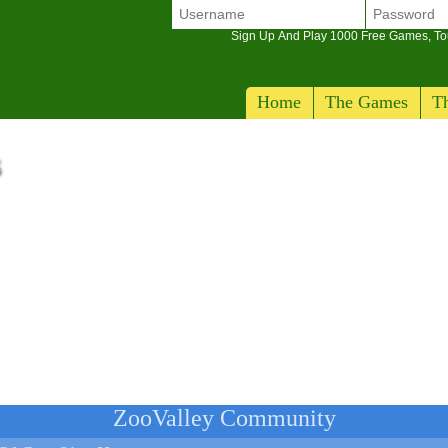
Sign Up And Play 1000 Free Games, T
Home
The Games
Th
S
ZooValley Community