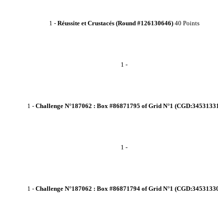
1
-
Réussite et Crustacés (Round #126130646)
40 Points
1
-
1
-
Challenge N°187062 : Box #86871795 of Grid N°1 (CGD:3453133
1
-
1
-
Challenge N°187062 : Box #86871794 of Grid N°1 (CGD:3453133