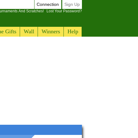
Connection
Sign Up
ournaments And Scratches!
Lost Your Password?
e Gifts
Wall
Winners
Help