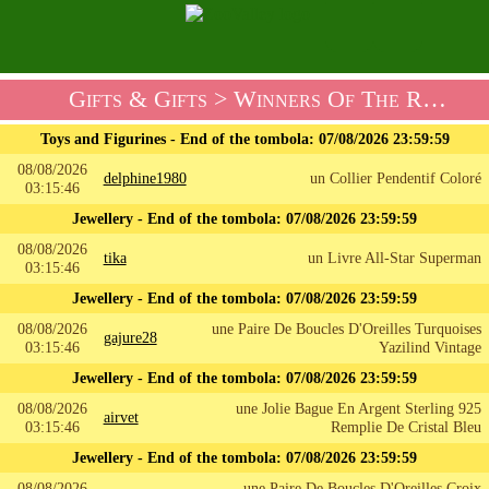
Gifts & Gifts
> Winners Of The Raffles
Toys and Figurines - End of the tombola:
07/08/2026 23:59:59
08/08/2026
delphine1980
un Collier Pendentif Coloré
03:15:46
Jewellery - End of the tombola:
07/08/2026 23:59:59
08/08/2026
tika
un Livre All-Star Superman
03:15:46
Jewellery - End of the tombola:
07/08/2026 23:59:59
08/08/2026
une Paire De Boucles D'Oreilles Turquoises
gajure28
03:15:46
Yazilind Vintage
Jewellery - End of the tombola:
07/08/2026 23:59:59
08/08/2026
une Jolie Bague En Argent Sterling 925
airvet
03:15:46
Remplie De Cristal Bleu
Jewellery - End of the tombola:
07/08/2026 23:59:59
08/08/2026
une Paire De Boucles D'Oreilles Croix