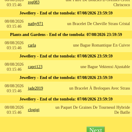
reg083
03:15:46
Chriscoco
Jewellery - End of the tombola:
07/08/2026 23:59:59
08/08/2026
nathy971
un Bracelet De Cheville Strass Cristal
03:15:46
Plants and Gardens - End of the tombola:
07/08/2026 23:59:59
08/08/2026
carla
une Bague Romantique En Cuivre
03:15:46
Jewellery - End of the tombola:
07/08/2026 23:59:59
08/08/2026
capri123
une Bague Vektenxi Ajustable
03:15:46
Jewellery - End of the tombola:
07/08/2026 23:59:59
08/08/2026
jade2019
un Bracelet À Breloques Avec Strass
03:15:46
Jewellery - End of the tombola:
07/08/2026 23:59:59
08/08/2026
un Paquet De Graines De Tournesol Hybride
clogigi
03:15:46
De Batlle
Next